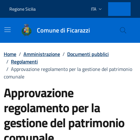
Vai ai contenuti
Vai al footer
Regione Sicilia
ITA
Lingua attiva:
Comune di Ficarazzi
Home
/
Amministrazione
/
Documenti pubblici
/
Regolamenti
/
Approvazione regolamento per la gestione del patrimonio
comunale
Approvazione
regolamento per la
gestione del patrimonio
comunale