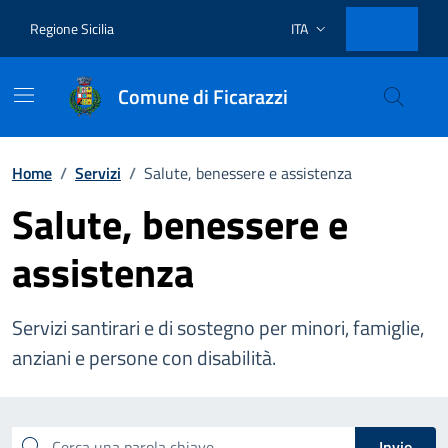
Vai ai contenuti
Vai al footer
Regione Sicilia
ITA
Lingua attiva:
Comune di Ficarazzi
Home
/
Servizi
/
Salute, benessere e assistenza
Salute, benessere e
assistenza
Servizi santirari e di sostegno per minori, famiglie,
anziani e persone con disabilità.
Esplora tutti i servizi
Cerca una parola chiave
Invio