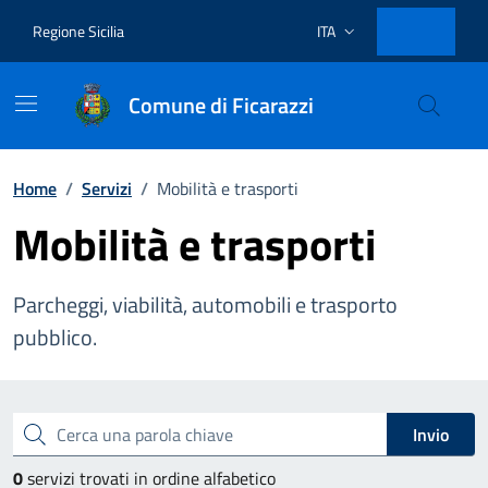
Vai ai contenuti
Vai al footer
Regione Sicilia
ITA
Lingua attiva:
Comune di Ficarazzi
Home
/
Servizi
/
Mobilità e trasporti
Mobilità e trasporti
Parcheggi, viabilità, automobili e trasporto
pubblico.
Esplora tutti i servizi
Cerca una parola chiave
Invio
0
servizi trovati in ordine alfabetico