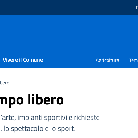
I
L
Vivere il Comune
Agricoltura
Temp
ibero
mpo libero
’arte, impianti sportivi e richieste
a, lo spettacolo e lo sport.