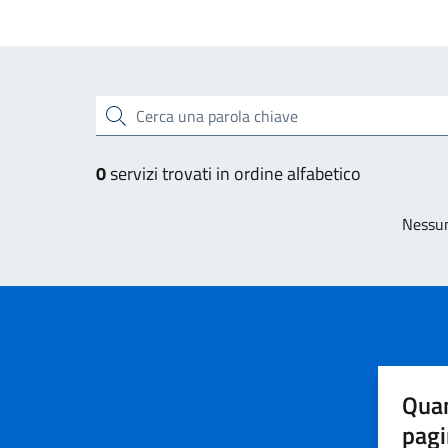
Esplora tutti i servizi
Cerca una parola chiave
0
servizi trovati in ordine alfabetico
Nessun
Quan
pagi