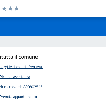
1 stelle su 5
uta 2 stelle su 5
Valuta 3 stelle su 5
Valuta 4 stelle su 5
Valuta 5 stelle su 5
tatta il comune
Leggi le domande frequenti
Richiedi assistenza
Numero verde 800802515
Prenota appuntamento