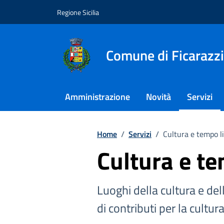
Vai ai contenuti
Vai al footer
Regione Sicilia
Comune di Ficarazzi
Amministrazione
Novità
Servizi
Home
/
Servizi
/
Cultura e tempo l
Cultura e te
Luoghi della cultura e dell
di contributi per la cultur