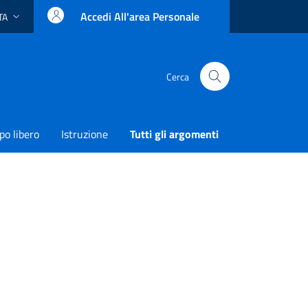
Accedi All'area Personale
TA
ingua attiva:
Cerca
o libero
Istruzione
Tutti gli argomenti