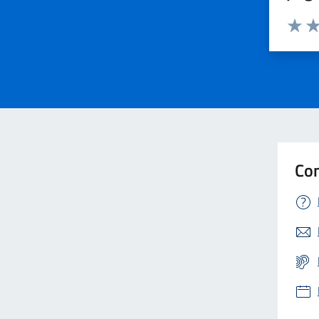
Valuta 
Val
Con