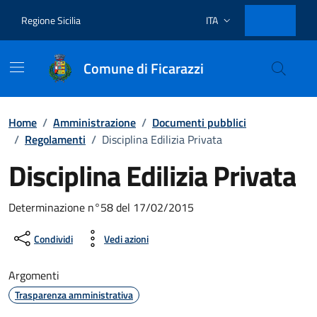
Vai ai contenuti
Vai al footer
Regione Sicilia
ITA
Lingua attiva:
Comune di Ficarazzi
Home
/
Amministrazione
/
Documenti pubblici
/
Regolamenti
/
Disciplina Edilizia Privata
Disciplina Edilizia Privata
Dettagli del documento
Determinazione n°58 del 17/02/2015
Condividi
Vedi azioni
Argomenti
Trasparenza amministrativa