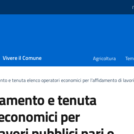
I
L
Vivere il Comune
Agricoltura
Temp
o e tenuta elenco operatori economici per l’affidamento di lavori
namento e tenuta
 economici per
avori pubblici pari o