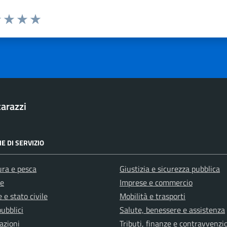
1 stelle su 5
uta 2 stelle su 5
Valuta 3 stelle su 5
Valuta 4 stelle su 5
Valuta 5 stelle su 5
arazzi
E DI SERVIZIO
ura e pesca
Giustizia e sicurezza pubblica
e
Imprese e commercio
 e stato civile
Mobilità e trasporti
pubblici
Salute, benessere e assistenza
azioni
Tributi, finanze e contravvenzi