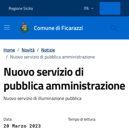
Vai ai contenuti
Vai al footer
Regione Sicilia
ITA
Lingua attiva:
Comune di Ficarazzi
Home
/
Novità
/
Notizie
/
Nuovo servizio di pubblica amministrazione
Nuovo servizio di
pubblica amministrazione
Dettagli della notizia
Nuovo servizio di illuminazione pubblica
Data:
Tempo di lettura:
20 Marzo 2023