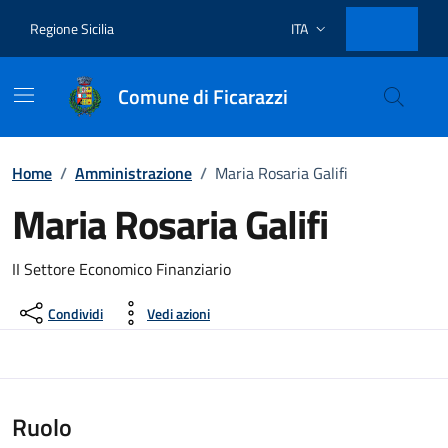
Vai ai contenuti
Vai al footer
Regione Sicilia
ITA
Lingua attiva:
Comune di Ficarazzi
Home
/
Amministrazione
/
Maria Rosaria Galifi
Maria Rosaria Galifi
Dettagli del documento
II Settore Economico Finanziario
Condividi
Vedi azioni
Ruolo