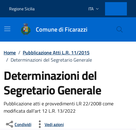
Vai ai contenuti
Vai al footer
Regione Sicilia
ITA
Lingua attiva:
Comune di Ficarazzi
Home
/
Pubblicazione Atti L.R. 11/2015
/
Determinazioni del Segretario Generale
Determinazioni del
Segretario Generale
Dettagli del documento
Pubblicazione atti e provvedimenti LR 22/2008 come
modificata dall'art 12 L.R. 13/2022
Condividi
Vedi azioni