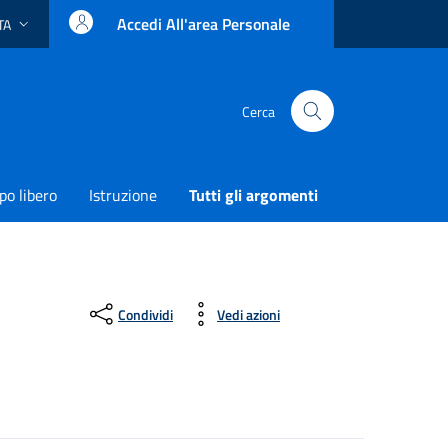
Accedi All'area Personale
TA
ingua attiva:
Cerca
o libero
Istruzione
Tutti gli argomenti
Condividi
Vedi azioni