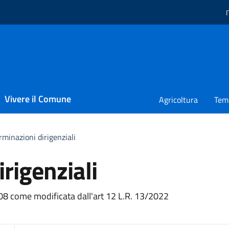
I
L
Vivere il Comune
Agricoltura
Temp
minazioni dirigenziali
rigenziali
ento
08 come modificata dall'art 12 L.R. 13/2022