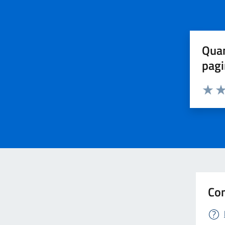
Quan
pagi
Valuta 
Val
Con