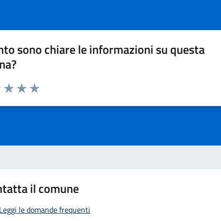
to sono chiare le informazioni su questa
na?
1 stelle su 5
uta 2 stelle su 5
Valuta 3 stelle su 5
Valuta 4 stelle su 5
Valuta 5 stelle su 5
tatta il comune
Leggi le domande frequenti