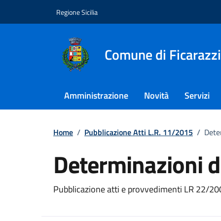
Vai ai contenuti
Vai al footer
Regione Sicilia
Comune di Ficarazzi
Amministrazione
Novità
Servizi
Home
/
Pubblicazione Atti L.R. 11/2015
/
Deter
Determinazioni di
Dettagli del docum
Pubblicazione atti e provvedimenti LR 22/20