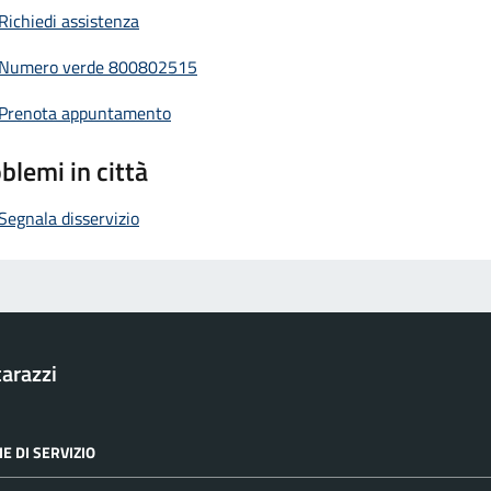
Richiedi assistenza
Numero verde 800802515
Prenota appuntamento
blemi in città
Segnala disservizio
arazzi
E DI SERVIZIO