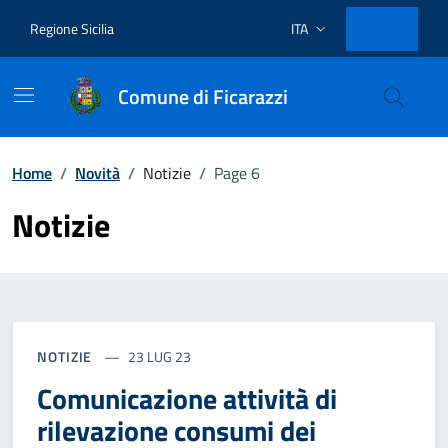
Vai ai contenuti
Vai al footer
Regione Sicilia
ITA
Lingua attiva:
Comune di Ficarazzi
Home
/
Novità
/
Notizie
/
Page 6
Notizie
NOTIZIE
23 LUG 23
Comunicazione attività di
rilevazione consumi dei