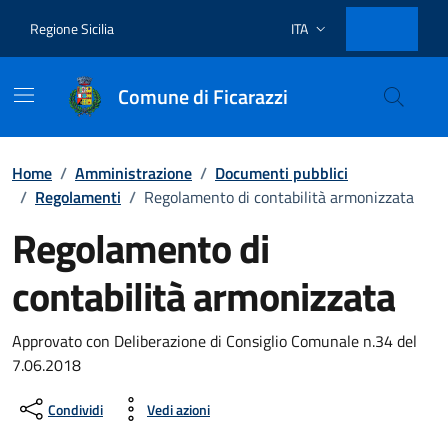
Vai ai contenuti
Vai al footer
Regione Sicilia
ITA
Lingua attiva:
Comune di Ficarazzi
Home
/
Amministrazione
/
Documenti pubblici
/
Regolamenti
/
Regolamento di contabilità armonizzata
Regolamento di
contabilità armonizzata
Dettagli del documento
Approvato con Deliberazione di Consiglio Comunale n.34 del
7.06.2018
Condividi
Vedi azioni