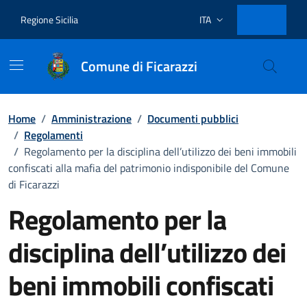
Vai ai contenuti
Vai al footer
Regione Sicilia
ITA
Lingua attiva:
Comune di Ficarazzi
Home
/
Amministrazione
/
Documenti pubblici
/
Regolamenti
/
Regolamento per la disciplina dell’utilizzo dei beni immobili
confiscati alla mafia del patrimonio indisponibile del Comune
di Ficarazzi
Regolamento per la
disciplina dell’utilizzo dei
beni immobili confiscati