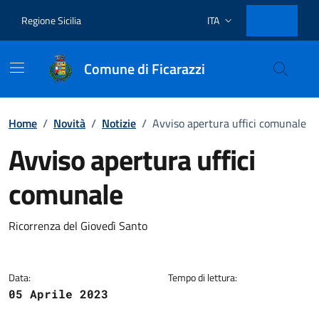
Vai ai contenuti
Vai al footer
Regione Sicilia
ITA
Lingua attiva:
Comune di Ficarazzi
Home
/
Novità
/
Notizie
/
Avviso apertura uffici comunale
Avviso apertura uffici
comunale
Dettagli della notizia
Ricorrenza del Giovedì Santo
Data:
Tempo di lettura:
05 Aprile 2023