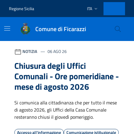
Vai ai contenuti
Vai al footer
Regione Sicilia
ITA
Lingua attiva:
Comune di Ficarazzi
Comune di Ficarazzi
Contenuti in evidenza
Novità in evidenza
NOTIZIA
06 AGO 26
Chiusura degli Uffici
Comunali - Ore pomeridiane -
mese di agosto 2026
Si comunica alla cittadinanza che per tutto il mese
di agosto 2026, gli Uffici della Casa Comunale
resteranno chiusi il giovedì pomeriggio.
Accesso all'informazione
Comunicazione istituzionale