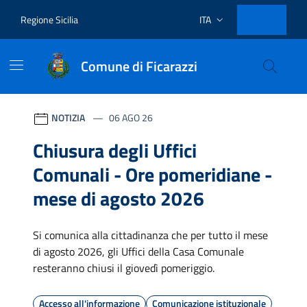
Vai ai contenuti
Vai al footer
Regione Sicilia
ITA
Lingua attiva:
Comune di Ficarazzi
Comune di Ficarazzi
Contenuti in evidenza
Novità in evidenza
NOTIZIA
06 AGO 26
Chiusura degli Uffici
Comunali - Ore pomeridiane -
mese di agosto 2026
Si comunica alla cittadinanza che per tutto il mese
di agosto 2026, gli Uffici della Casa Comunale
resteranno chiusi il giovedì pomeriggio.
Accesso all'informazione
Comunicazione istituzionale