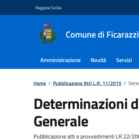
Vai ai contenuti
Vai al footer
Regione Sicilia
Comune di Ficarazzi
Amministrazione
Novità
Servizi
Home
/
Pubblicazione Atti L.R. 11/2015
/
Dete
Determinazioni d
Generale
Pubblicazione atti e provvedimenti LR 22/20