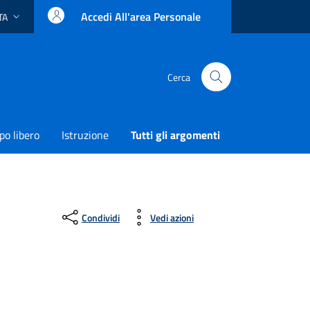
Accedi All'area Personale
TA
ingua attiva:
Cerca
o libero
Istruzione
Tutti gli argomenti
Condividi
Vedi azioni