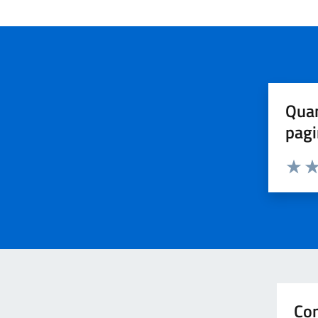
Quan
pagi
Valuta 
Val
Con