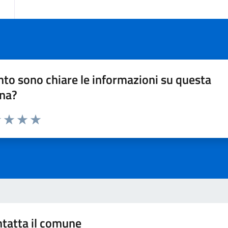
to sono chiare le informazioni su questa
na?
1 stelle su 5
uta 2 stelle su 5
Valuta 3 stelle su 5
Valuta 4 stelle su 5
Valuta 5 stelle su 5
tatta il comune