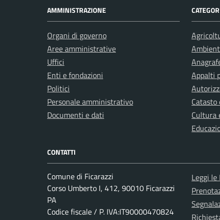
AMMINISTRAZIONE
CATEGORI
Organi di governo
Agricolt
Aree amministrative
Ambient
Uffici
Anagrafe
Enti e fondazioni
Appalti 
Politici
Autorizz
Personale amministrativo
Catasto 
Documenti e dati
Cultura 
Educazi
CONTATTI
Comune di Ficarazzi
Leggi le
Corso Umberto I, 412, 90010 Ficarazzi
Prenota
PA
Segnalaz
Codice fiscale / P. IVA:IT90000470824
Richiest