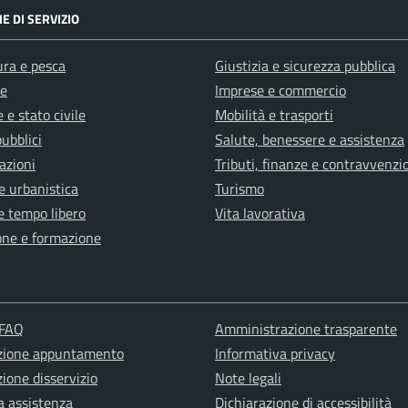
E DI SERVIZIO
ura e pesca
Giustizia e sicurezza pubblica
e
Imprese e commercio
 e stato civile
Mobilità e trasporti
pubblici
Salute, benessere e assistenza
azioni
Tributi, finanze e contravvenzi
e urbanistica
Turismo
e tempo libero
Vita lavorativa
one e formazione
 FAQ
Amministrazione trasparente
zione appuntamento
Informativa privacy
ione disservizio
Note legali
a assistenza
Dichiarazione di accessibilità