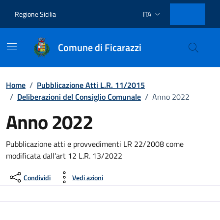
Vai ai contenuti
Vai al footer
Regione Sicilia
ITA
Lingua attiva:
Comune di Ficarazzi
Home
/
Pubblicazione Atti L.R. 11/2015
/
Deliberazioni del Consiglio Comunale
/
Anno 2022
Anno 2022
Dettagli del documento
Pubblicazione atti e provvedimenti LR 22/2008 come
modificata dall'art 12 L.R. 13/2022
Condividi
Vedi azioni